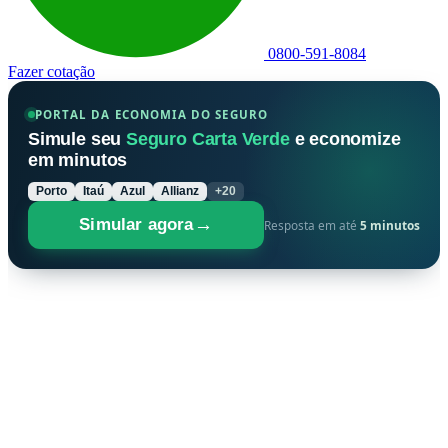
0800-591-8084
Fazer cotação
PORTAL DA ECONOMIA DO SEGURO
Simule seu
Seguro Carta Verde
e economize
em minutos
Porto
Itaú
Azul
Allianz
+20
→
Simular agora
Resposta em até
5 minutos