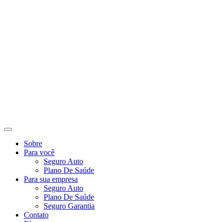
Ir
para
o
conteúdo
Sobre
Para você
Seguro Auto
Plano De Saúde
Para sua empresa
Seguro Auto
Plano De Saúde
Seguro Garantia
Contato