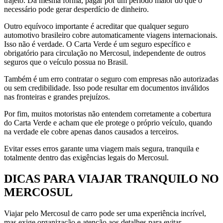
trajeto. Da mesma forma, pagar por um período maior do que o
necessário pode gerar desperdício de dinheiro.
Outro equívoco importante é acreditar que qualquer seguro
automotivo brasileiro cobre automaticamente viagens internacionais.
Isso não é verdade. O Carta Verde é um seguro específico e
obrigatório para circulação no Mercosul, independente de outros
seguros que o veículo possua no Brasil.
Também é um erro contratar o seguro com empresas não autorizadas
ou sem credibilidade. Isso pode resultar em documentos inválidos
nas fronteiras e grandes prejuízos.
Por fim, muitos motoristas não entendem corretamente a cobertura
do Carta Verde e acham que ele protege o próprio veículo, quando
na verdade ele cobre apenas danos causados a terceiros.
Evitar esses erros garante uma viagem mais segura, tranquila e
totalmente dentro das exigências legais do Mercosul.
DICAS PARA VIAJAR TRANQUILO NO
MERCOSUL
Viajar pelo Mercosul de carro pode ser uma experiência incrível,
mas exige organização e atenção aos detalhes para evitar