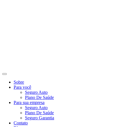
Ir
para
o
conteúdo
Sobre
Para você
Seguro Auto
Plano De Saúde
Para sua empresa
Seguro Auto
Plano De Saúde
Seguro Garantia
Contato