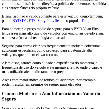
condutor, seu histórico de direção, a política de coberturas escolhida
e as características do próprio veículo.
E sim, isso não é válido somente para este veículo, como também,
para o
BYD D1
,
ET3
,
Song Plus
,
Seal
, e o popular
Dolphin
.
Para começar, o preço médio do seguro para o BYD Yuan Plus
tende a ser mais alto que o de veículos convencionais devido à sua
natureza elétrica e à tecnologia embarcada.
Seguros para carros elétricos frequentemente incluem coberturas
adicionais específicas, como proteção para a bateria de alta
voltagem, que podem elevar o custo.
Além disso, fatores como a idade e experiência do motorista, a
frequência de uso do veículo e até mesmo a região onde o carro é
mais utilizado afetam diretamente o preço.
Áreas com maior índice de roubos ou acidentes, por exemplo,
podem resultar em prêmios de seguro mais elevados.
Como o Modelo e o Ano Influenciam no Valor do
Seguro
O modelo e o ano do BYD Yuan Plus são fatores cruciais na