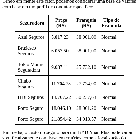
Tendo em mente este fator, podemos considerar uma base de valores
com base em um perfil de condutor específico:
Preço
Franquia
Tipo de
Seguradora
(R$)
(R$)
Franquia
Azul Seguros
5.817,23
38.001,00
Normal
Bradesco
6.057,50
38.001,00
Normal
Seguros
Tokio Marine
9.087,11
25.732,10
Normal
Seguradora
Chubb
11.764,78
27.724,00
Normal
Seguros
HDI Seguros
13.767,22
30.237,63
Normal
Porto Seguro
18.046,10
28.061,20
Normal
Porto Seguro
21.854,42
34.013,57
Normal
Em média, o custo do seguro para um BYD Yuan Plus pode variar
significativamente com base em critérios como a localização do