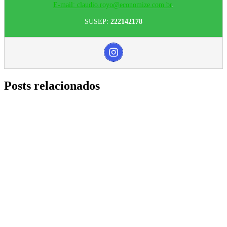
E-mail: claudio.royo@economize.com.br
.
SUSEP:
222142178
Posts relacionados