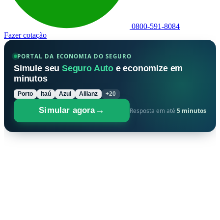
0800-591-8084
Fazer cotação
PORTAL DA ECONOMIA DO SEGURO
Simule seu
Seguro Auto
e economize em
minutos
Porto
Itaú
Azul
Allianz
+20
→
Simular agora
Resposta em até
5 minutos