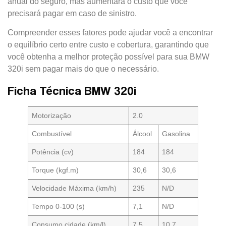
anual do seguro, mas aumentará o custo que você
precisará pagar em caso de sinistro.
Compreender esses fatores pode ajudar você a encontrar
o equilíbrio certo entre custo e cobertura, garantindo que
você obtenha a melhor proteção possível para sua BMW
320i sem pagar mais do que o necessário.
Ficha Técnica BMW 320i
Motorização
2.0
Combustível
Álcool
Gasolina
Potência (cv)
184
184
Torque (kgf.m)
30,6
30,6
Velocidade Máxima (km/h)
235
N/D
Tempo 0-100 (s)
7,1
N/D
Consumo cidade (km/l)
7,5
10,7